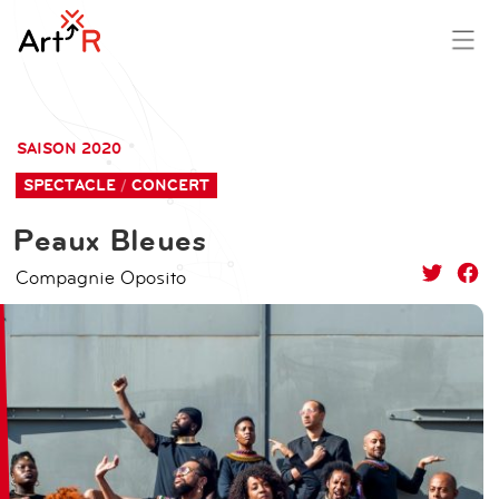
aller
contenu
au
principal
SAISON 2020
contenu
SPECTACLE
CONCERT
Peaux Bleues
Compagnie Oposito