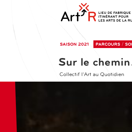
aller
contenu
au
principal
contenu
SAISON 2021
PARCOURS
SO
Sur le chemin.
Collectif l'Art au Quotidien