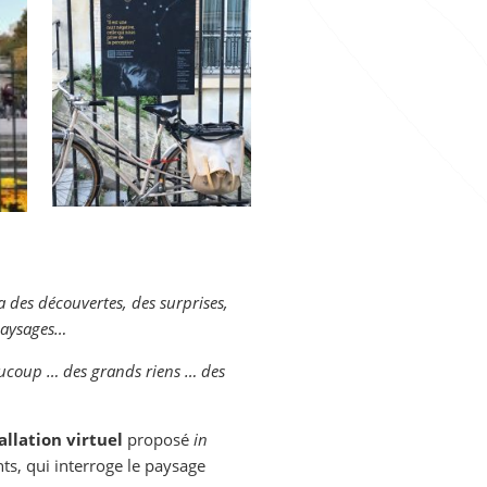
 a des découvertes, des surprises,
 paysages…
eaucoup … des grands riens … des
allation virtuel
proposé
in
, qui interroge le paysage