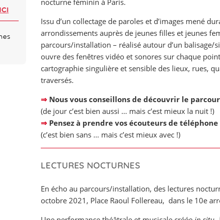
nocturne féminin à Paris.
ICI
Issu d’un collectage de paroles et d’images mené dur
arrondissements auprès de jeunes filles et jeunes f
mes
parcours/installation – réalisé autour d’un balisage
ouvre des fenêtres vidéo et sonores sur chaque point 
cartographie singulière et sensible des lieux, rues, q
traversés.
⇒
Nous vous conseillons de découvrir le parcour
(de jour c’est bien aussi … mais c’est mieux la nuit !)
⇒
Pensez à prendre vos écouteurs de téléphone
(c’est bien sans … mais c’est mieux avec !)
LECTURES NOCTURNES
En écho au parcours/installation, des lectures noctu
octobre 2021, Place Raoul Follereau, dans le 10e ar
Une performance théâtrale et musicale créée
in situ
,