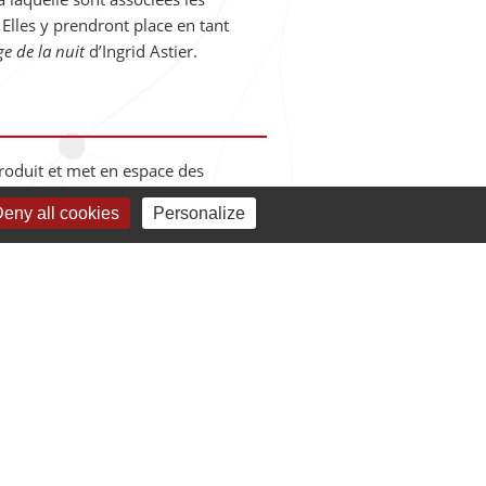
Elles y prendront place en tant
ge de la nuit
d’Ingrid Astier.
 produit et met en espace des
e
in situ
, pluridisciplinaires et
eny all cookies
Personalize
 l’art et de la pensée dans l’espace
 celui d’un espace d’échange,
on de la pensée et du point de vue.
n espace :
Sylvie Cavacciuti et
position sonore & musicale: