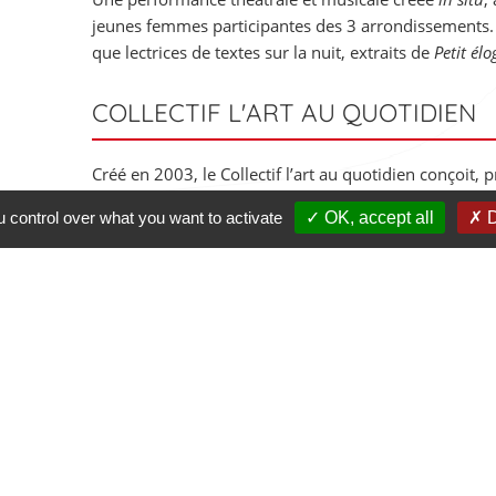
jeunes femmes participantes des 3 arrondissements. 
que lectrices de textes sur la nuit, extraits de
Petit élo
COLLECTIF L'ART AU QUOTIDIEN
Créé en 2003, le Collectif l’art au quotidien conçoit,
dispositifs d’expérimentation et de création artistiqu
u control over what you want to activate
OK, accept all
D
transversaux. Il déplace ainsi le lieu de fabrication de
public, en lui redonnant un peu de son sens premier,
d’énonciation publique des idées, donc de constructi
collectiflartauquotidien.blogspot.com
DISTRIBUTION
Direction artistique / Scénographie(s) / Mise(s) e
Sophie Maillard;
Création vidéo :
Benoît Serre;
Com