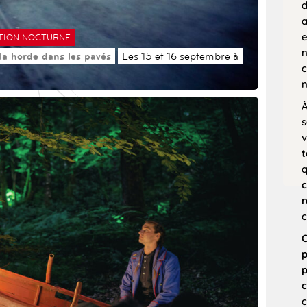
d
a
e
TION NOCTURNE
n
 la horde dans les pavés
Les 15 et 16 septembre à
c
n
À
s
v
t
c
r
c
C
p
p
c
c