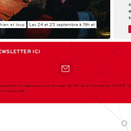
s
e
t
C
hien et loup
Les 24 et 25 septembre à 19h et
p
c
p
EWSLETTER ICI
r
q
c
t
P
quement utilisée pour vous envoyer les lettres d'information d'Art'R. 
a
s le courriel.
r
s
l
c
i
e