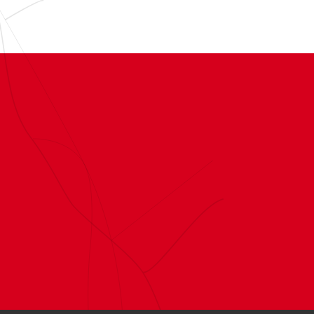
st une
invitation à se
etrouver
, à se laisser
urprendre et à ne jamais
esser de faire vivre ces
spaces de liberté que la
réation ouvre à chacune et
hacun.