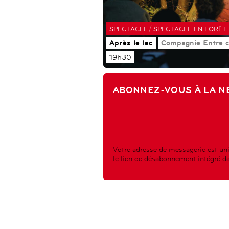
/
SPECTACLE
SPECTACLE EN FORÊT
Après le lac
Compagnie Entre c
19h30
ABONNEZ-VOUS À LA N
Votre adresse de messagerie est uni
le lien de désabonnement intégré dan