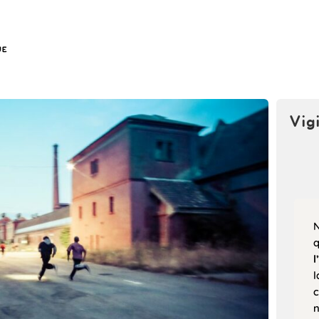
Vig
N
l
l
c
n