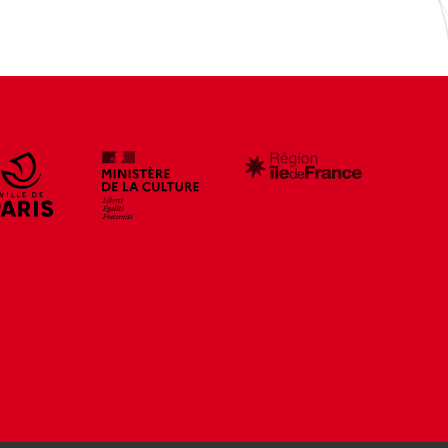
e
r
s
c
e
c
c