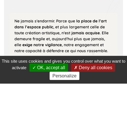
Ne jamais s’endormir. Parce que
la place de l’art
dans l’espace public
, et plus largement celle de
toute création artistique, n’est
jamais acquise
. Elle
demeure fragile et, aujourd’hui plus que jamais,
elle
exige notre vigilance
, notre engagement et
notre capacité à défendre ce qui nous rassemble.
À l’heure où s’ouvre cette saison d’automne, nous
This site uses cookies and gives you control over what you want to
voulons croire que les tensions peuvent s’apaiser et
activate
OK, accept all
Deny all cookies
que
l’espace public continuera d’être un lieu de
Personalize
rencontre
, de dialogue et de création.
Cette nouvelle programmation s’inscrit pleinement
dans cette conviction
. Art’R invite sept compagnies
aux univers singuliers et poursuit son exploration de
nouveaux territoires, de la forêt de Clamart à
l’Espace périphérique. Toujours avec cette même
exigence : penser des oeuvres en résonance avec
les espaces qu’elles habitent et avec celles et ceux
qui les traversent.