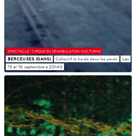
/
SPECTACLE
CIRQUE EN DÉAMBULATION NOCTURNE
BERCEUSES (GANG)
Collectif la horde dans les pavés
Les
15 et 16 septembre à 20h45