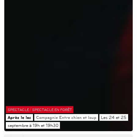
/
SPECTACLE
SPECTACLE EN FORÊT
Après le lac
Compagnie Entre chien et loup
Les 24 et 25
septembre à 19h et 19h30