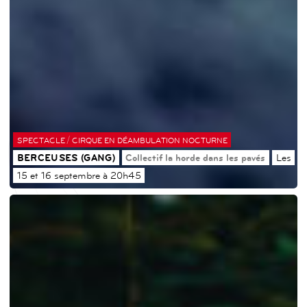
/
SPECTACLE
CIRQUE EN DÉAMBULATION NOCTURNE
BERCEUSES (GANG)
Collectif la horde dans les pavés
Les
15 et 16 septembre à 20h45