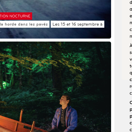
d
a
e
TION NOCTURNE
n
 la horde dans les pavés
Les 15 et 16 septembre à
c
n
À
s
v
t
c
r
c
C
p
p
c
c