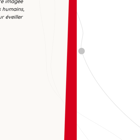
ire imagée
s humains,
r éveiller