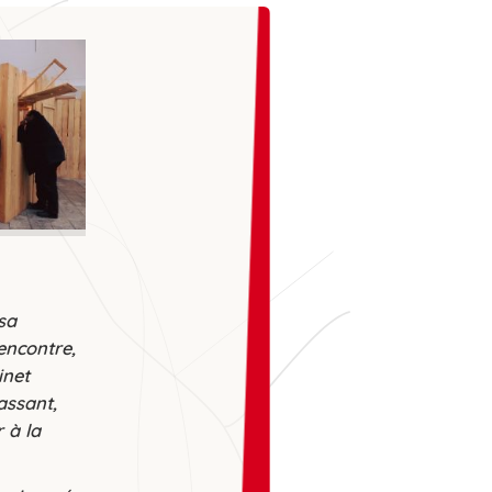
st une
invitation à se
etrouver
, à se laisser
urprendre et à ne jamais
esser de faire vivre ces
spaces de liberté que la
réation ouvre à chacune et
hacun.
sa
rencontre,
inet
assant,
r à la