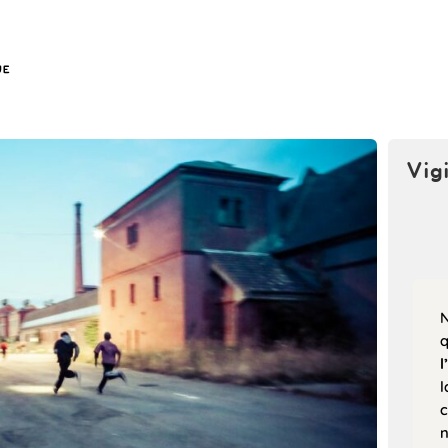
Vig
N
l
l
c
n