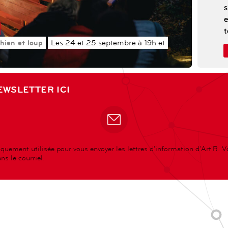
s
e
t
C
hien et loup
Les 24 et 25 septembre à 19h et
p
c
p
EWSLETTER ICI
r
q
c
t
P
quement utilisée pour vous envoyer les lettres d'information d'Art'R. 
a
s le courriel.
r
s
l
c
i
e