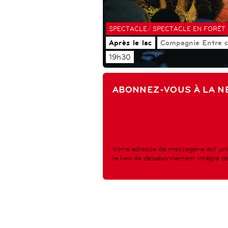
/
SPECTACLE
SPECTACLE EN FORÊT
Après le lac
Compagnie Entre c
19h30
ABONNEZ-VOUS À LA N
Votre adresse de messagerie est uni
le lien de désabonnement intégré dan