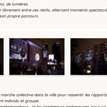
ns, de lumières.
ler librement entre ces récits, alternant moments spectacul
 son propre parcours.
marche collective dans la ville pour ressentir les rapport
t individu et groupe.
 se métamorphose… et les spectateurs embarquent pour u