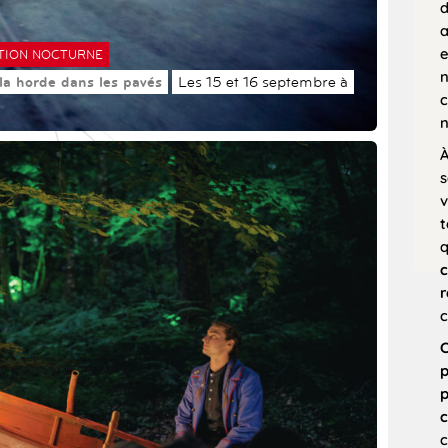
d
a
e
TION NOCTURNE
n
 la horde dans les pavés
Les 15 et 16 septembre à
c
n
À
s
v
t
c
r
c
C
p
p
c
c