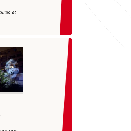
aires et
s
n voyage