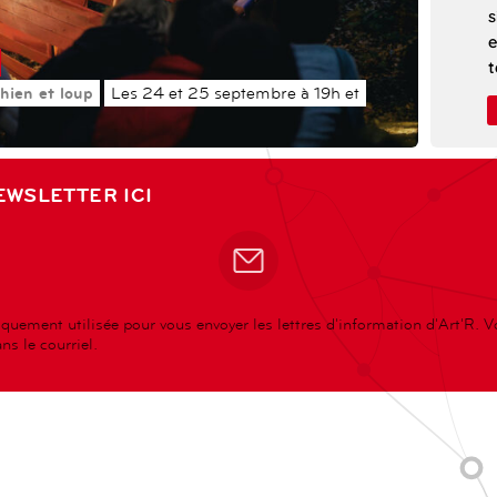
s
e
t
C
hien et loup
Les 24 et 25 septembre à 19h et
p
c
p
EWSLETTER ICI
r
q
c
t
P
quement utilisée pour vous envoyer les lettres d'information d'Art'R. 
a
s le courriel.
r
s
l
c
i
e