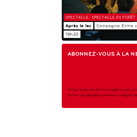
/
SPECTACLE
SPECTACLE EN FORÊT
Après le lac
Compagnie Entre c
19h30
ABONNEZ-VOUS À LA N
Votre adresse de messagerie est uni
le lien de désabonnement intégré dan