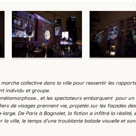
e
r
s
c
e
c
c
marche collective dans la ville pour ressentir les rapport
t individu et groupe.
 se métamorphose… et les spectateurs embarquent pour u
iers de visages prennent vie, projetés sur les façades des
rge. De Paris à Bagnolet, la fiction a infiltré la réalité, e
 la ville, le temps d’une troublante balade visuelle et son