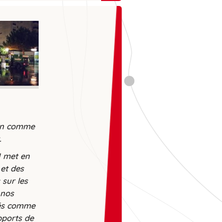
ion comme
.
 met en
et des
sur les
 nos
ités comme
pports de