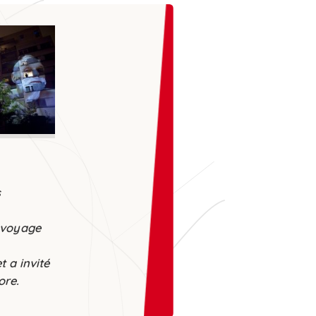
st une
invitation à se
etrouver
, à se laisser
urprendre et à ne jamais
esser de faire vivre ces
spaces de liberté que la
réation ouvre à chacune et
hacun.
s
n voyage
t a invité
ore.