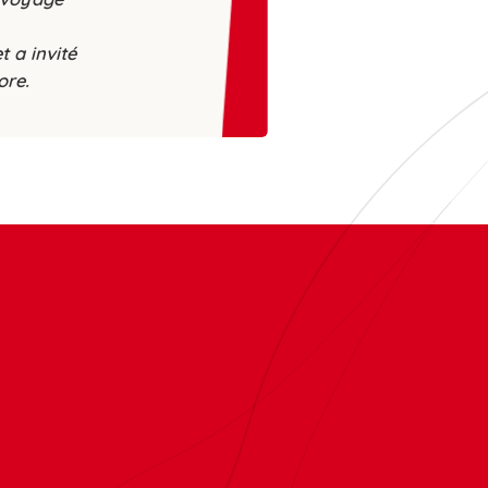
t a invité
ore.