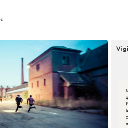
Vig
N
l
l
c
n