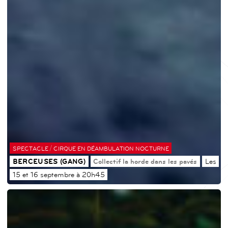
/
SPECTACLE
CIRQUE EN DÉAMBULATION NOCTURNE
BERCEUSES (GANG)
Collectif la horde dans les pavés
Les
15 et 16 septembre à 20h45