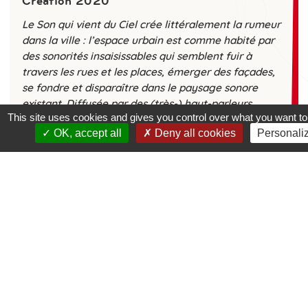
Création 2020
Le Son qui vient du Ciel crée littéralement la rumeur
dans la ville : l’espace urbain est comme habité par
des sonorités insaisissables qui semblent fuir à
travers les rues et les places, émerger des façades,
se fondre et disparaître dans le paysage sonore
existant. Diffusée par des (très-) haut-parleurs
This site uses cookies and gives you control over what you want to
installés à grande hauteur (tour, grue), la création
OK, accept all
Deny all cookies
Personali
sonore est toujours contextuelle et composée
d’éléments collectés in situ en collaboration avec les
riverains et acteurs locaux.
VIDEO “L’observatoire des sons qui viennent
du ciel”