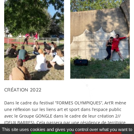
CRÉATION 2022
Dans le cadre du festival “FORMES OLYMPIQUES”, Art’R mène
une réflexion sur les liens art et sport dans l’espace public
avec le Groupe GONGLE dans le cadre de leur création 2//
(DEUX BARRES). Cela passera par une résidence de territoire
avec un atelier de pratique circassienne et sportive, des
This site uses cookies and gives you control over what you want to