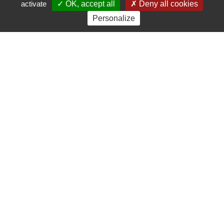
répétitions in situ donnant lieu à des temps de rencontres et
activate
OK, accept all
Deny all cookies
de dialogues avec les habitués de ces espaces et trois
Personalize
présentations publiques.
ATELIER CIRQUE & STREET WORKOUT
Du 29 juin au 2 juillet
Familiarisez-vous aux pratiques du street workout et du
cirque, une expérience entre art et sport encadrée par la
circassienne – Justine Bernachon, l’athlète de street workout –
Ibrahima Balde et l’autrice – Nil Dinç
RÉSIDENCE – 2//(DEUX BARRES)
Théâtre documentaire, street workout et cirque sur l’espace
public
Du 4 au 9 juillet, le groupe d’artistes GONGLE sera en
résidence au Centre Sportif Louis Lumière pour sa création
2//(DEUX BARRES).