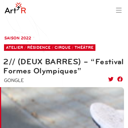
aller
contenu
au
principal
SAISON 2022
contenu
ATELIER
RÉSIDENCE
CIRQUE
THÉÂTRE
2// (DEUX BARRES) – “Festival
Formes Olympiques”
GONGLE