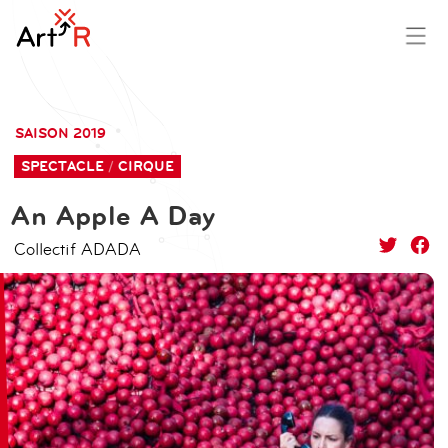
aller
contenu
au
principal
SAISON 2019
contenu
SPECTACLE
CIRQUE
An Apple A Day
Collectif ADADA