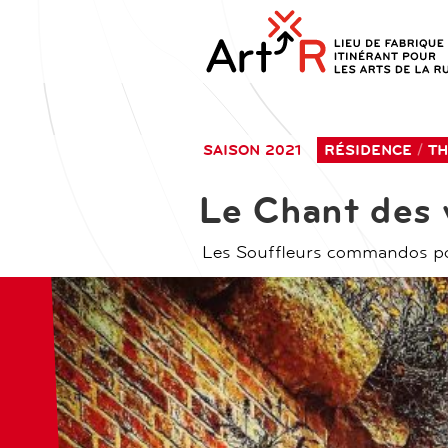
aller
contenu
au
principal
contenu
SAISON 2021
RÉSIDENCE
T
Le Chant des
Les Souffleurs commandos p