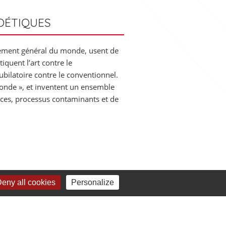
OÉTIQUES
otement général du monde, usent de
tiquent l’art contre le
jubilatoire contre le conventionnel.
monde », et inventent un ensemble
ances, processus contaminants et de
eny all cookies
Personalize
de commune du Val Briard, Le
e National Cirque et Arts de la Rue
ts de la rue à Paris et en Ile de