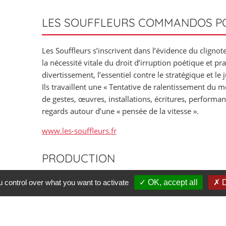
LES SOUFFLEURS COMMANDOS P
Les Souffleurs s’inscrivent dans l’évidence du clign
la nécessité vitale du droit d’irruption poétique et pra
divertissement, l’essentiel contre le stratégique et le 
Ils travaillent une « Tentative de ralentissement du 
de gestes, œuvres, installations, écritures, perform
regards autour d’une « pensée de la vitesse ».
www.les-souffleurs.fr
PRODUCTION
u control over what you want to activate
OK, accept all
D
Production :
Les Souffleurs commandos poétiques
Coproduction :
Ville d’Aubervilliers, Communauté 
Boulon CNAREP Vieux Condé, Cirque Jules Verne – Pôl
– Amiens, Art’R – Lieu de fabrique itinérant pour les ar