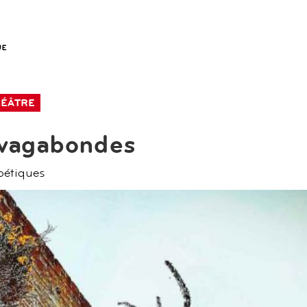
HÉÂTRE
 vagabondes
oétiques