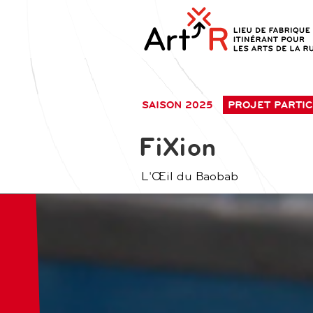
aller
contenu
au
principal
contenu
SAISON 2025
PROJET PARTIC
FiXion
L'Œil du Baobab