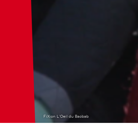
FiXion L'Oeil du Baobab