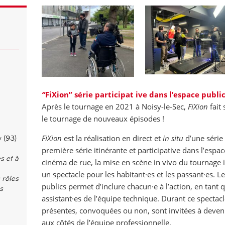
“
FiXion” série participat ive dans l’espace publi
Après le tournage en 2021 à Noisy-le-Sec,
FiXion
fait
le tournage de nouveaux épisodes !
FiXion
est la réalisation en direct et
in situ
d’une série 
 (93)
première série itinérante et participative dans l’espac
s et à
cinéma de rue, la mise en scène in vivo du tournage i
un spectacle pour les habitant·es et les passant·es. Le
 rôles
publics permet d’inclure chacun·e à l’action, en tant
s
assistant·es de l’équipe technique. Durant ce spectacl
présentes, convoquées ou non, sont invitées à devenir
aux côtés de l’équipe professionnelle.