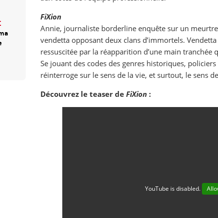
FiXion
E
Annie, journaliste borderline enquête sur un meurtre
éma
vendetta opposant deux clans d’immortels. Vendetta 
e
ressuscitée par la réapparition d’une main tranchée q
Se jouant des codes des genres historiques, policiers 
réinterroge sur le sens de la vie, et surtout, le sens d
Découvrez le teaser de
FiXion
:
YouTube is disabled.
All