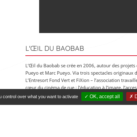
L'ŒIL DU BAOBAB
L’Œil du Baobab se crée en 2006, autour des projets 
Pueyo et Marc Pueyo. Via trois spectacles originaux d
L’Entresort Fond Vert et FiXion – l’association travaille
cœur du cinéma de rue : l’éducation à l’image, l’acces
artistiques et la création de liens.
u control over what you want to activate
OK, accept all
D
loeildubaobab.com
DISTRIBUTION