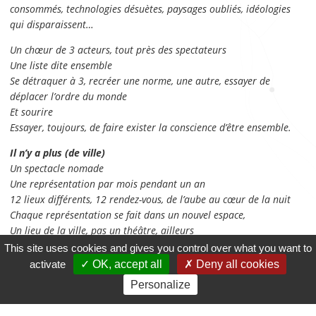
consommés, technologies désuètes, paysages oubliés, idéologies
qui disparaissent…
Un chœur de 3 acteurs, tout près des spectateurs
Une liste dite ensemble
Se détraquer à 3, recréer une norme, une autre, essayer de
déplacer l’ordre du monde
Et sourire
Essayer, toujours, de faire exister la conscience d’être ensemble.
Il n’y a plus (de ville)
Un spectacle nomade
Une représentation par mois pendant un an
12 lieux différents, 12 rendez-vous, de l’aube au cœur de la nuit
Chaque représentation se fait dans un nouvel espace,
Un lieu de la ville, pas un théâtre, ailleurs
Une seule et unique fois
This site uses cookies and gives you control over what you want to
activate
OK, accept all
Deny all cookies
On ne sait pas où on va, mais on a rendez-vous à la sortie d’un
Personalize
métro
Et on y va, ensemble…