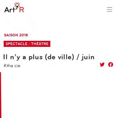
aller
contenu
au
principal
SAISON 2016
contenu
SPECTACLE
THÉÂTRE
Il n’y a plus (de ville) / juin
Ktha cie