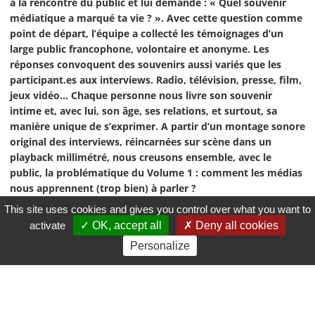
à la rencontre du public et lui demande : « Quel souvenir
médiatique a marqué ta vie ? ». Avec cette question comme
point de départ, l’équipe a collecté les témoignages d’un
large public francophone, volontaire et anonyme. Les
réponses convoquent des souvenirs aussi variés que les
participant.es aux interviews. Radio, télévision, presse, film,
jeux vidéo… Chaque personne nous livre son souvenir
intime et, avec lui, son âge, ses relations, et surtout, sa
manière unique de s’exprimer. A partir d’un montage sonore
original des interviews, réincarnées sur scène dans un
playback millimétré, nous creusons ensemble, avec le
public, la problématique du Volume 1 : comment les médias
nous apprennent (trop bien) à parler ?
This site uses cookies and gives you control over what you want to
LES PRODUCTIONS POUR QUE TU
activate
OK, accept all
Deny all cookies
M'AIMES (PQTM)
Personalize
DISTRIBUTION