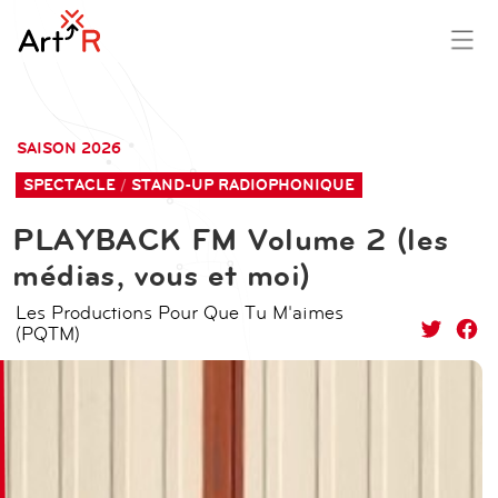
aller
contenu
au
principal
SAISON 2026
contenu
SPECTACLE
STAND-UP RADIOPHONIQUE
PLAYBACK FM Volume 2 (les
médias, vous et moi)
Les Productions Pour Que Tu M'aimes
(PQTM)