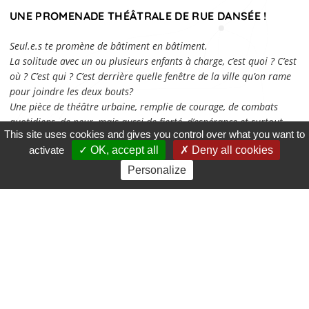
UNE
PROMENADE
THÉÂTRALE DE RUE DANSÉE !
Seul.e.s te promène de bâtiment en bâtiment.
La solitude avec un ou plusieurs enfants à charge, c’est quoi ? C’est
où ? C’est qui ? C’est derrière quelle fenêtre de la ville qu’on rame
pour joindre les deux bouts?
Une pièce de théâtre urbaine, remplie de courage, de combats
quotidiens, de peur, mais aussi de fierté, d’espérance et surtout
This site uses cookies and gives you control over what you want to
d’amour.
activate
OK, accept all
Deny all cookies
Une histoire qui fait exploser les murs et court les rues.
Personalize
DÉCOUVREZ LE TEASER DE
SEUL.E.S