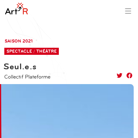
aller
contenu
au
principal
SAISON 2021
contenu
SPECTACLE
THÉÂTRE
Seul.e.s
Collectif Plateforme