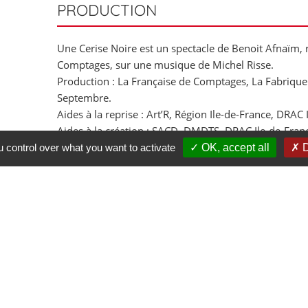
PRODUCTION
Une Cerise Noire est un spectacle de Benoit Afnaïm, r
Comptages, sur une musique de Michel Risse.
Production : La Française de Comptages, La Fabrique
Septembre.
Aides à la reprise : Art’R, Région Ile-de-France, DRAC 
Aides à la création : SACD, DMDTS, DRAC Ile-de-Fran
Paperie/CNAR d’Angers, Le Parapluie à Aurillac, Usi
u control over what you want to activate
OK, accept all
D
Ramonville, l’Usine- lieu conventionné dédié aux arts
Toulouse), ZO Prod, Entre-Sort de Furies, Avant-Rue
LAPS, Centre de Création Nil Obstrat.
La Française de Comptages est soutenue par la Région 
d’Aubervilliers.
PARTENAIRE(S) DU PROJET
Ville de Bagnolet