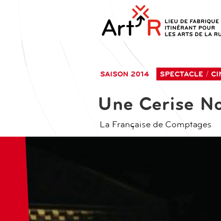
aller
contenu
au
principal
contenu
SAISON 2014
SPECTACLE
CI
Une Cerise No
La Française de Comptages