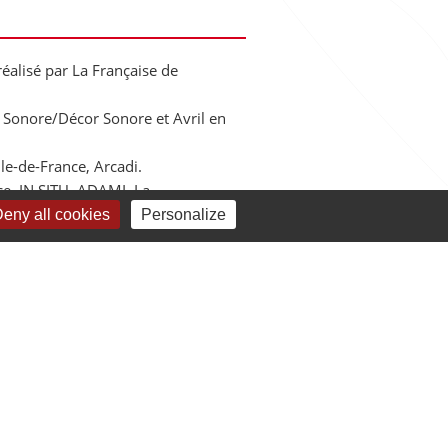
éalisé par La Française de
 Sonore/Décor Sonore et Avril en
Ile-de-France, Arcadi.
ce, IN SITU, ADAMI, La
nes Boinot/CNAR à Niort, ARTO à
eny all cookies
Personalize
 de la rue (Tournefeuille/Grand
/Friche-Théâtre Urbain, Groupe
Ile-de-France et la Ville