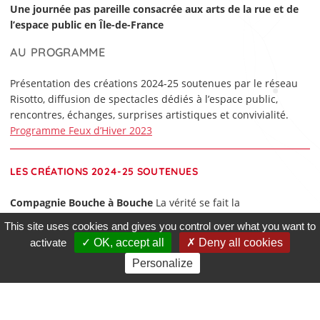
Une journée pas pareille consacrée aux arts de la rue et de
l’espace public en Île-de-France
AU PROGRAMME
Présentation des créations 2024-25 soutenues par le réseau
Risotto, diffusion de spectacles dédiés à l’espace public,
rencontres, échanges, surprises artistiques et convivialité.
Programme Feux d’Hiver 2023
LES CRÉATIONS 2024-25 SOUTENUES
Compagnie Bouche à Bouche
La vérité se fait la
malle,
Compagnie Dérézo
LennuT,
Compagnie
This site uses cookies and gives you control over what you want to
Mesdemoiselles
Du bonheur en boîte
(titre
activate
OK, accept all
Deny all cookies
provisoire)
,
Collectif Hoods Flakes
Hoods Flakes – création en
Personalize
perpétuelle évolution,
Pocket Théâtre
Hommes(s) intègre(s)
?,
Compagnie Rouge Elea
Saxifraga,
Sauf le
Dimanche
Assemblée
(titre provisoire)
|
Découvrez les projets