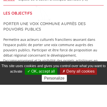
LES OBJECTIFS
PORTER UNE VOIX COMMUNE AUPRÈS DES
POUVOIRS PUBLICS
Permettre aux acteurs culturels franciliens œuvrant dans
l’espace public de porter une voix commune auprès des
pouvoirs publics. Participer et être force de proposition au
débat régional concernant le développement,
l’accompagnement et la visibilité des projets artistiques en
espace public, en devenant un interlocuteur des pouvoirs
This site uses cookies and gives you control over what you want to
publics.
activate
OK, accept all
Deny all cookies
Personalize
CRÉER DES ACTIONS EN FAVEUR DE LA CRÉATION
ET DE LA DIFFUSION
Mettre en œuvre des actions en faveur de la création
artistique et de la diffusion en espace public en apportant
une aide au compagnonnage, au repérage artistique et à la