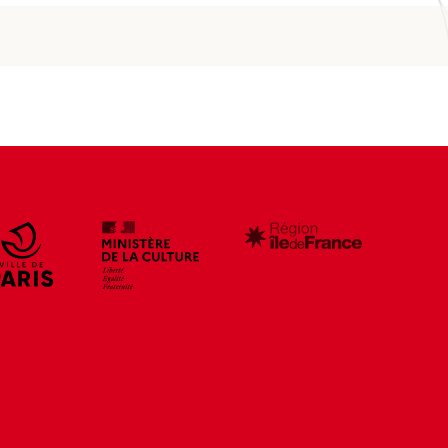
e
r
s
c
e
c
c