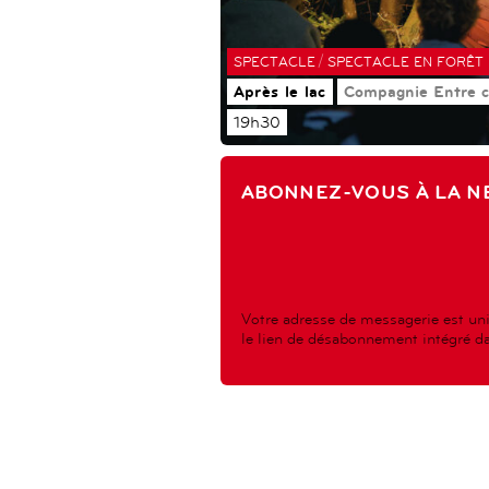
/
SPECTACLE
SPECTACLE EN FORÊT
Après le lac
Compagnie Entre c
19h30
ABONNEZ-VOUS À LA N
Votre adresse de messagerie est uni
le lien de désabonnement intégré dan