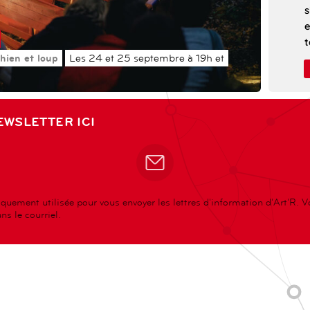
s
e
t
C
hien et loup
Les 24 et 25 septembre à 19h et
p
c
p
EWSLETTER ICI
r
q
c
t
P
quement utilisée pour vous envoyer les lettres d'information d'Art'R. 
a
s le courriel.
r
s
l
c
i
e