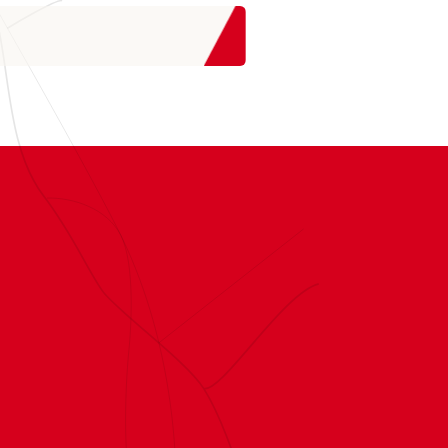
st une
invitation à se
etrouver
, à se laisser
urprendre et à ne jamais
esser de faire vivre ces
spaces de liberté que la
réation ouvre à chacune et
hacun.