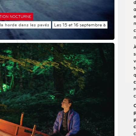
d
a
e
TION NOCTURNE
n
 la horde dans les pavés
Les 15 et 16 septembre à
c
n
À
s
v
t
c
r
c
C
p
p
c
c