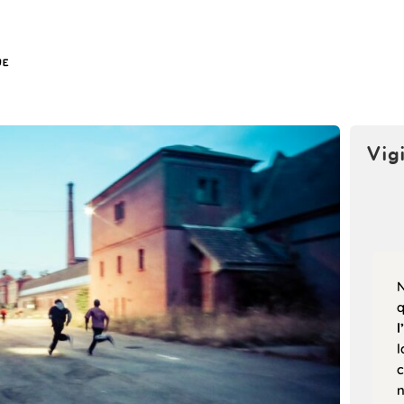
Vig
N
l
l
c
n