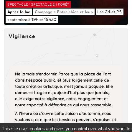
/
SPECTACLE
SPECTACLE EN FORÊT
Après le lac
Compagnie Entre chien et loup
Les 24 et 25
septembre à 19h et 19h30
Vigilance
Ne jamais s’endormir. Parce que
la place de l’art
dans l’espace public
, et plus largement celle de
toute création artistique, n’est
jamais acquise
. Elle
demeure fragile et, aujourd’hui plus que jamais,
elle
exige notre vigilance
, notre engagement et
notre capacité à défendre ce qui nous rassemble.
À l’heure où s’ouvre cette saison d’automne, nous
voulons croire que les tensions peuvent s’apaiser et
que
l’espace public continuera d’être un lieu de
This site uses cookies and gives you control over what you want to
rencontre
, de dialogue et de création.