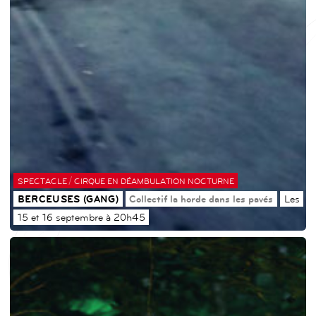
/
SPECTACLE
CIRQUE EN DÉAMBULATION NOCTURNE
BERCEUSES (GANG)
Collectif la horde dans les pavés
Les
15 et 16 septembre à 20h45