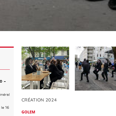
30
–
néral
CRÉATION 2024
 le 16
GOLEM