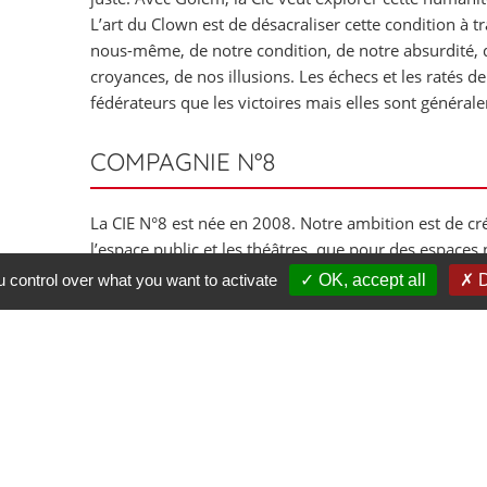
L’art du Clown est de désacraliser cette condition à tr
nous-même, de notre condition, de notre absurdité, 
croyances, de nos illusions. Les échecs et les ratés d
fédérateurs que les victoires mais elles sont général
COMPAGNIE N°8
La CIE N°8 est née en 2008. Notre ambition est de cr
l’espace public et les théâtres, que pour des espace
centres commerciaux, les restaurants, les chenils…. 
u control over what you want to activate
OK, accept all
D
invisible, surprendre les gens dans leur quotidien, le
provoquer…
ww.compagnienumero8.com
DISTRIBUTION