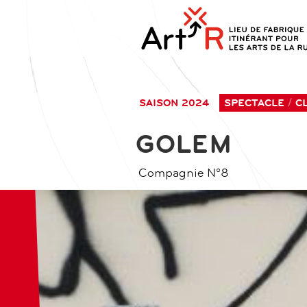
aller
contenu
au
principal
contenu
SAISON 2024
SPECTACLE
C
GOLEM
Compagnie N°8