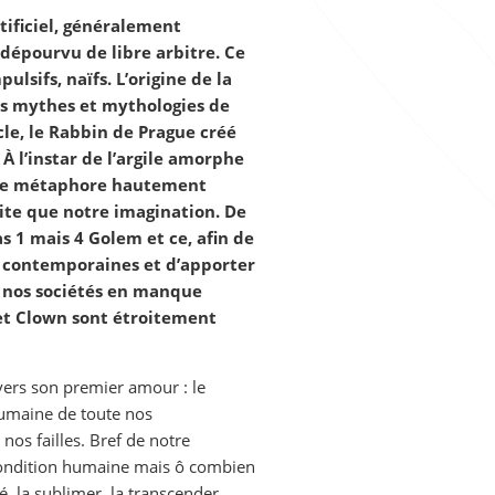
tificiel, généralement
 dépourvu de libre arbitre. Ce
ulsifs, naïfs. L’origine de la
s mythes et mythologies de
ècle, le Rabbin de Prague créé
À l’instar de l’argile amorphe
 une métaphore hautement
ite que notre imagination. De
s 1 mais 4 Golem et ce, afin de
s contemporaines et d’apporter
s nos sociétés en manque
 et Clown sont étroitement
 vers son premier amour : le
humaine de toute nos
nos failles. Bref de notre
 condition humaine mais ô combien
, la sublimer, la transcender.