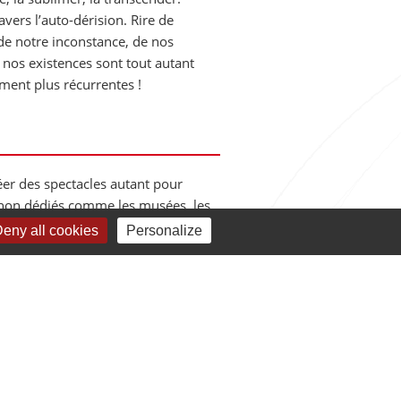
avers l’auto-dérision. Rire de
de notre inconstance, de nos
e nos existences sont tout autant
ement plus récurrentes !
éer des spectacles autant pour
s non dédiés comme les musées, les
Nous aimons faire du théâtre
eny all cookies
Personalize
s questionner, les amuser, les