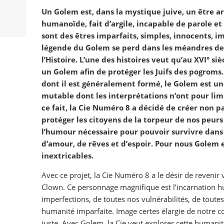
Un Golem est, dans la mystique juive, un être ar
humanoïde, fait d’argile, incapable de parole et
sont des êtres imparfaits, simples, innocents, imp
légende du Golem se perd dans les méandres de
l’Histoire. L’une des histoires veut qu’au XVI° si
un Golem afin de protéger les Juifs des pogroms. 
dont il est généralement formé, le Golem est
mutable dont les interprétations n’ont pour lim
ce fait, la Cie Numéro 8 a décidé de créer non pa
protéger les citoyens de la torpeur de nos peur
l’humour nécessaire pour pouvoir survivre dan
d’amour, de rêves et d’espoir. Pour nous Golem
inextricables.
Avec ce projet, la Cie Numéro 8 a le désir de revenir
Clown. Ce personnage magnifique est l’incarnation 
imperfections, de toutes nos vulnérabilités, de toutes 
humanité imparfaite. Image certes élargie de notre
juste. Avec Golem, la Cie veut explorer cette humanité